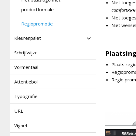
Niet toeges
productformule
comfortRRRe
Niet toeges
Regiopromotie
Niet wensel
Kleurenpalet
Plaatsin
Schrijfwijze
Plaats regi
Vormentaal
Regiopromot
Regio promo
Attentiebol
Typografie
URL
Vignet