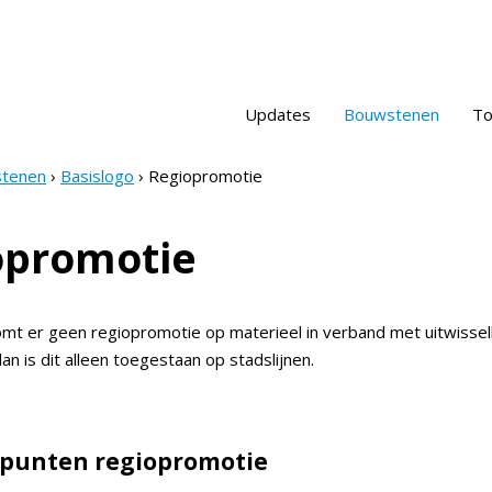
Updates
Bouwstenen
To
tenen
Basislogo
Regiopromotie
crumb
opromotie
omt er geen regiopromotie op materieel in verband met uitwissel
dan is dit alleen toegestaan op stadslijnen.
punten regiopromotie