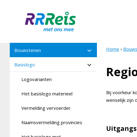
Skip
to
main
content
Main
navigation
Home
Bouws
Bouwstenen
Main
Bread
navigation
Basislogo
Regi
Logovarianten
Bij voorkeur k
Het basislogo materieel
wenselijk zijn 
Vermelding vervoerder
Naamsvermelding provincies
Uitgangs
Het basislogo met