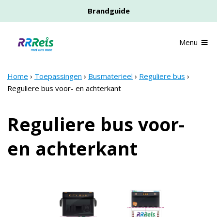
Skip
Brandguide
to
main
content
Menu
Home
Toepassingen
Busmaterieel
Reguliere bus
Breadcrumb
Reguliere bus voor- en achterkant
Reguliere bus voor-
en achterkant