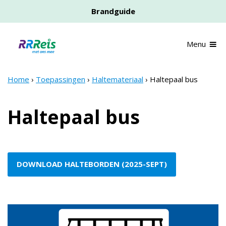
Skip
Brandguide
to
main
content
Menu
Home
Toepassingen
Haltemateriaal
Haltepaal bus
Breadcrumb
Haltepaal bus
DOWNLOAD HALTEBORDEN (2025-SEPT)